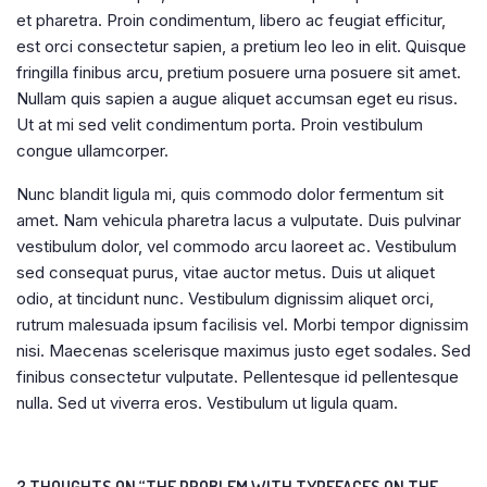
et pharetra. Proin condimentum, libero ac feugiat efficitur,
est orci consectetur sapien, a pretium leo leo in elit. Quisque
fringilla finibus arcu, pretium posuere urna posuere sit amet.
Nullam quis sapien a augue aliquet accumsan eget eu risus.
Ut at mi sed velit condimentum porta. Proin vestibulum
congue ullamcorper.
Nunc blandit ligula mi, quis commodo dolor fermentum sit
amet. Nam vehicula pharetra lacus a vulputate. Duis pulvinar
vestibulum dolor, vel commodo arcu laoreet ac. Vestibulum
sed consequat purus, vitae auctor metus. Duis ut aliquet
odio, at tincidunt nunc. Vestibulum dignissim aliquet orci,
rutrum malesuada ipsum facilisis vel. Morbi tempor dignissim
nisi. Maecenas scelerisque maximus justo eget sodales. Sed
finibus consectetur vulputate. Pellentesque id pellentesque
nulla. Sed ut viverra eros. Vestibulum ut ligula quam.
3 THOUGHTS ON “THE PROBLEM WITH TYPEFACES ON THE