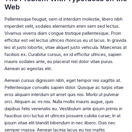
Web
Pellentesque feugiat, sem id interdum molestie, libero nibh
imperdiet velit, sodales elementum enim sem sed lectus.
Vivamus viverra diam congue tristique pellentesque. Proin
efficitur est vel lectus ultrices rhoncus eu ut lacus. In gravida
leo at justo lobortis, vitae aliquet justo vehicula. Maecenas at
facilisis ex. Curabitur cursus, ex id efficitur ultrices, sapien
mauris sodales ante, eu placerat nisl dolor vitae purus.
Aenean ac egestas elit.
Aenean cursus dignissim nibh, eget tempor nisi sagittis at.
Pellentesque convallis sapien dolor. Quisque ac turpis vitae
eros aliquam interdum sit amet quis nisi. Morbi ut pulvinar
orci. Aliquam ac mi nisi. Nulla mollis mauris augue, quis
dapibus felis venenatis eu. Vestibulum ante ipsum primis in
faucibus orci luctus et ultrices posuere cubilia curae; In at
ipsum vitae elit blandit bibendum in nec libero. Duis nec
semper massa. Aenean lacinia lacus eu nisi mattis