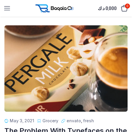
0
د.ك
0,000
May 3, 2021
Grocery
envato
,
fresh
The Problem With Typefaces on the